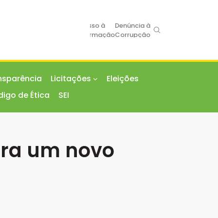
Portal de
Acesso à
Denúncia à
ncia
Ouvidoria
Serviços
Informação
Corrupção
nsparência
Licitações
Eleições
igo de Ética
SEI
ara um novo