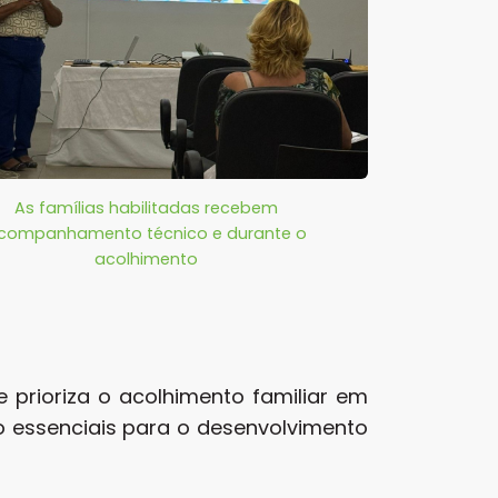
As famílias habilitadas recebem
companhamento técnico e durante o
acolhimento
 prioriza o acolhimento familiar em
ão essenciais para o desenvolvimento